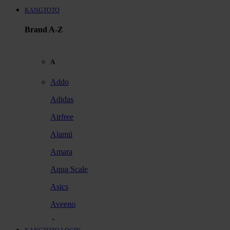
KANGTOTO
Brand A-Z
A
Addo
Adidas
Airfree
Alamii
Amara
Aqua Scale
Asics
Aveeno
Awan