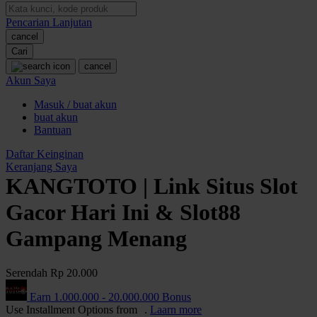
Pencarian Lanjutan
Oh Ma Grain
cancel
Okiedog
Cari
cancel
P
Akun Saya
Masuk / buat akun
Peachy
buat akun
Phil & Ted's
Bantuan
Philips Avent
Daftar Keinginan
Keranjang Saya
Pigeon
KANGTOTO | Link Situs Slot
Playgro
Gacor Hari Ini & Slot88
Poled Global
Gampang Menang
Ponycycle
Serendah
Rp 20.000
Puma
Earn
1.000.000
-
20.000.000
Bonus
Pureats
Use Installment Options from
.
Laarn more