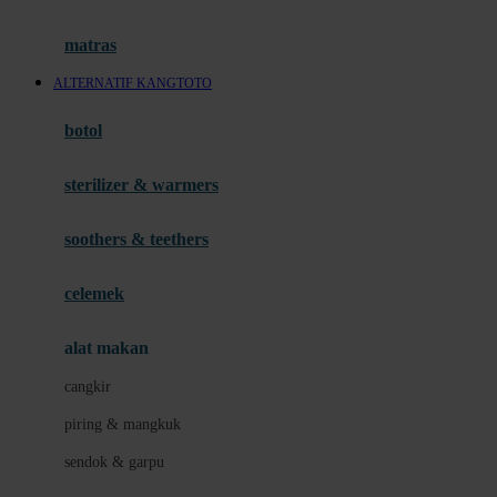
Happy Tummy
Hauck
matras
Havaianas
ALTERNATIF KANGTOTO
Hegen
botol
Hot Wheels
sterilizer & warmers
Hybrid
soothers & teethers
I
Inlacta DHA
celemek
Interlac
alat makan
Ivenet
cangkir
J
piring & mangkuk
Jack N Jill
sendok & garpu
Joie