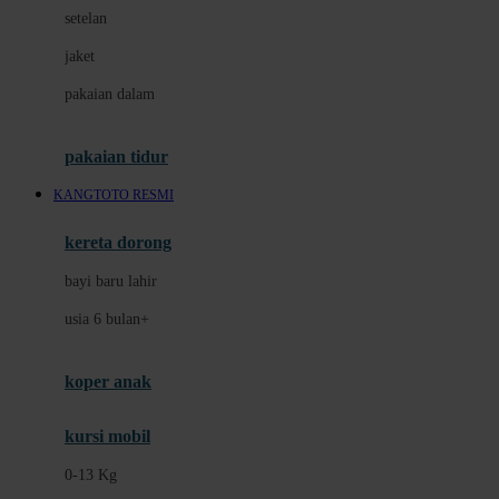
Dae Organics
setelan
Docare
jaket
Doona
pakaian dalam
Down To Earth
Drew
pakaian tidur
Dr. Brown's
KANGTOTO RESMI
E
kereta dorong
ELC
bayi baru lahir
Ergobaby
usia 6 bulan+
Expert Care
koper anak
Ezyroller
kursi mobil
F
0-13 Kg
Felt So Sweet