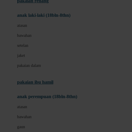
pakaian renang
Bumkins
anak laki-laki (18bln-8thn)
C
atasan
Cetaphil
bawahan
Chicco
setelan
Childlife
jaket
Clevamama
pakaian dalam
Cocolatte
Cottonseeds
pakaian ibu hamil
Cozy N Safe
anak perempuan (18bln-8thn)
Crane
atasan
Cybex
bawahan
D
gaun