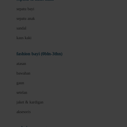
Bio Oil
sepatu bayi
Biolane
sepatu anak
Bite Fighters
sandal
Bizzi Growin
kaus kaki
Blackmores
fashion bayi (0bln-3thn)
Blooming Marvellous
atasan
Bonnels
bawahan
Bravado
gaun
Bruder
setelan
Brush Baby
jaket & kardigan
Buds Organics
aksesoris
Bugaboo
Buggygear