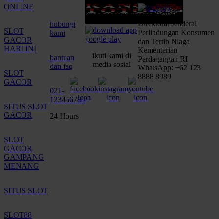
ONLINE
Direktorat Jenderal
hubungi
SLOT
Perlindungan Konsumen
kami
GACOR
dan Tertib Niaga
HARI INI
Kementerian
ikuti kami di
bantuan
Perdagangan RI
media sosial
dan faq
WhatsApp: +62 123
SLOT
8888 8989
GACOR
021-
123456789
SITUS SLOT
GACOR
24 Hours
SLOT
GACOR
GAMPANG
MENANG
SITUS SLOT
SLOT88