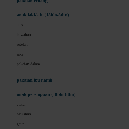
pakaian renang
Bumkins
anak laki-laki (18bln-8thn)
C
atasan
Cetaphil
bawahan
Chicco
setelan
Childlife
jaket
Clevamama
pakaian dalam
Cocolatte
Cottonseeds
pakaian ibu hamil
Cozy N Safe
anak perempuan (18bln-8thn)
Crane
atasan
Cybex
bawahan
D
gaun