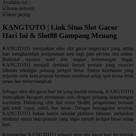
Available for :
Q
home delivery
store pickup
QV Baby
KANGTOTO | Link Situs Slot Gacor
R
Hari Ini & Slot88 Gampang Menang
Real Shades
KANGTOTO merupakan situs slot gacor terpercaya yang setiap
Red Castle
hari menghadirkan pengalaman seru bagi para pecinta slot online.
Berbekal reputasi solid dan tingkat kemenangan tinggi,
Ribbon Madness
KANGTOTO menjadi destinasi favorit pemain yang mencari
hiburan sekaligus peluang jackpot besar. Sistem keamanan yang
S
terjamin serta kenyamanan bermain membuat setiap spin terasa lebih
aman dan menyenangkan.
Sebamed
Sebagai situs slot gacor hari ini yang mudah menang, KANGTOTO
Silver Cross
menyajikan beragam permainan seru dengan peluang kemenangan
konsisten. Didukung oleh link resmi Slot88, pengalaman bermain
Simply Idea
jadi lebih cepat, stabil, dan aman. Dengan keunggulan tersebut,
KANGTOTO bukan hanya sekadar platform hiburan, melainkan
Skip Hop
destinasi utama bagi pemain yang ingin meraih jackpot besar setiap
hari.
Spectra
Keunggulan KANGTOTO sebagai situs slot gacor hari ini terletak