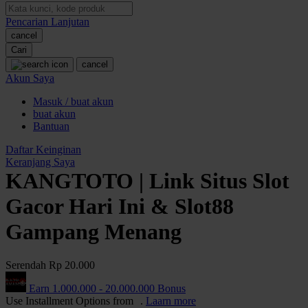
Pencarian Lanjutan
Oh Ma Grain
cancel
Okiedog
Cari
cancel
P
Akun Saya
Masuk / buat akun
Peachy
buat akun
Phil & Ted's
Bantuan
Philips Avent
Daftar Keinginan
Keranjang Saya
Pigeon
KANGTOTO | Link Situs Slot
Playgro
Gacor Hari Ini & Slot88
Poled Global
Gampang Menang
Ponycycle
Serendah
Rp 20.000
Puma
Earn
1.000.000
-
20.000.000
Bonus
Pureats
Use Installment Options from
.
Laarn more