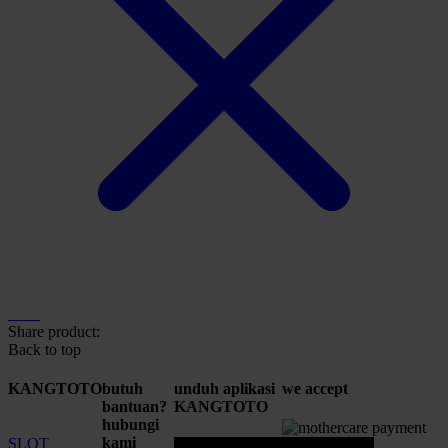
Share product:
Back to top
KANGTOTO
butuh
unduh aplikasi
we accept
bantuan?
KANGTOTO
hubungi
kami
SLOT