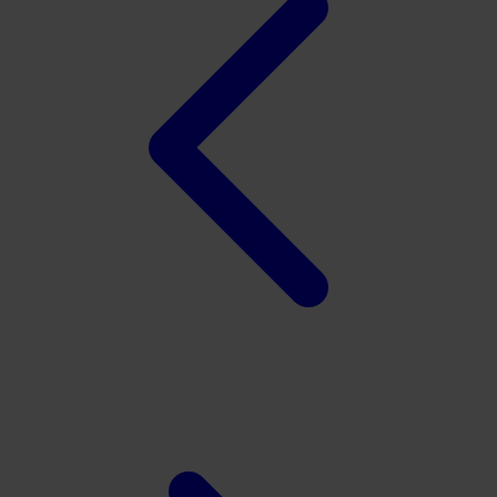
Twistshake
TY Toys
U
V
Veja
Vitaflow
Vtech
W
Waterland
Wellness
X