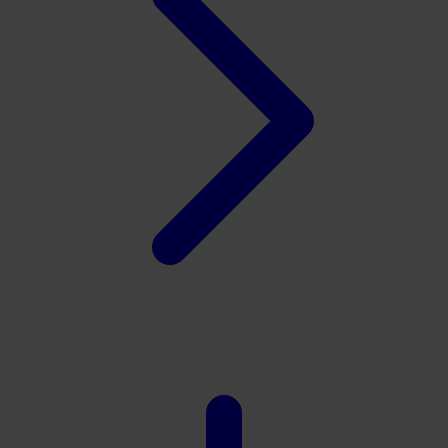
Xootz
Y
Yamatoya
Z
Zaxy
Zoggs
0-9
4Moms
59S