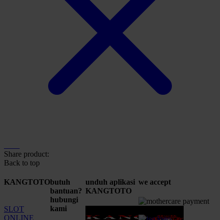
Share product:
Back to top
KANGTOTO
butuh
unduh aplikasi
we accept
bantuan?
KANGTOTO
hubungi
kami
SLOT
ONLINE