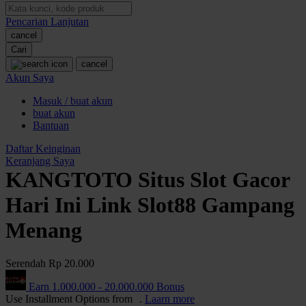
Pencarian Lanjutan
Oh Ma Grain
cancel
Okiedog
Cari
cancel
P
Akun Saya
Masuk / buat akun
Peachy
buat akun
Phil & Ted's
Bantuan
Philips Avent
Daftar Keinginan
Keranjang Saya
Pigeon
KANGTOTO Situs Slot Gacor
Playgro
Hari Ini Link Slot88 Gampang
Poled Global
Menang
Ponycycle
Serendah
Rp 20.000
Puma
Earn
1.000.000
-
20.000.000
Bonus
Pureats
Use Installment Options from
.
Laarn more