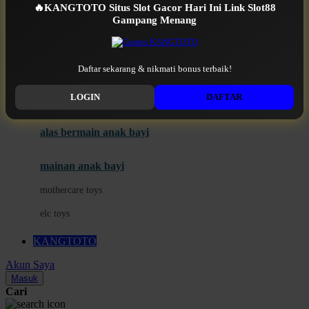
🔥KANGTOTO Situs Slot Gacor Hari Ini Link Slot88
Moby
bak mandi
Gampang Menang
Momami
handuk
Mothercare
Daftar sekarang & nikmati bonus terbaik!
KANGTOTO RESMI
Mustela
LOGIN
DAFTAR
ayunan dan walker bayi
My Buddy Tag
My K
alas bermain anak bayi
N
mainan anak bayi
Naif
mothercare toys
Nike
elc toys
Nordic Natural
KANGTOTO
Nuby
Akun Saya
Nuna
Masuk
Cari
O