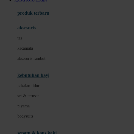
KANGTOTO LOGIN
Azetabio
produk terbaru
B
aksesoris
Baabaasheepz
tas
Babiators
kacamata
Baby Dove
aksesoris rambut
Baby Jogger
Baby Rovega
kebutuhan bayi
Babybee
pakaian tidur
Banana Boat
set & terusan
Banz
piyama
Barbie
bodysuits
Beaba
Beauty Barn
sepatu & kaus kaki