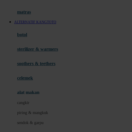
Happy Tummy
Hauck
matras
Havaianas
ALTERNATIF KANGTOTO
Hegen
botol
Hot Wheels
sterilizer & warmers
Hybrid
soothers & teethers
I
Inlacta DHA
celemek
Interlac
alat makan
Ivenet
cangkir
J
piring & mangkuk
Jack N Jill
sendok & garpu
Joie