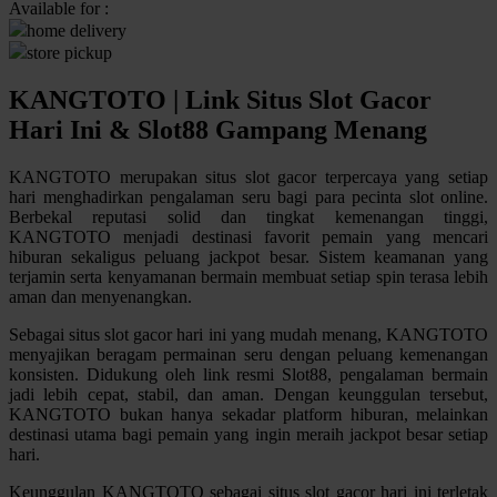
Available for :
Q
home delivery
store pickup
QV Baby
KANGTOTO | Link Situs Slot Gacor
R
Hari Ini & Slot88 Gampang Menang
Real Shades
KANGTOTO merupakan situs slot gacor terpercaya yang setiap
Red Castle
hari menghadirkan pengalaman seru bagi para pecinta slot online.
Berbekal reputasi solid dan tingkat kemenangan tinggi,
Ribbon Madness
KANGTOTO menjadi destinasi favorit pemain yang mencari
hiburan sekaligus peluang jackpot besar. Sistem keamanan yang
S
terjamin serta kenyamanan bermain membuat setiap spin terasa lebih
aman dan menyenangkan.
Sebamed
Sebagai situs slot gacor hari ini yang mudah menang, KANGTOTO
Silver Cross
menyajikan beragam permainan seru dengan peluang kemenangan
konsisten. Didukung oleh link resmi Slot88, pengalaman bermain
Simply Idea
jadi lebih cepat, stabil, dan aman. Dengan keunggulan tersebut,
KANGTOTO bukan hanya sekadar platform hiburan, melainkan
Skip Hop
destinasi utama bagi pemain yang ingin meraih jackpot besar setiap
hari.
Spectra
Keunggulan KANGTOTO sebagai situs slot gacor hari ini terletak