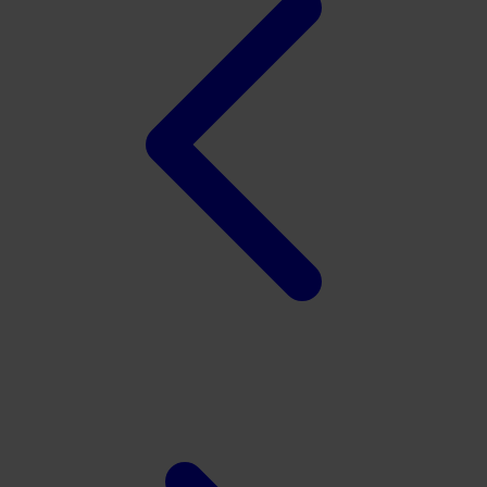
Twistshake
TY Toys
U
V
Veja
Vitaflow
Vtech
W
Waterland
Wellness
X