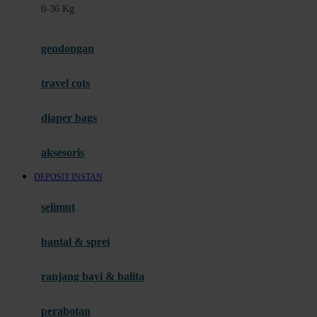
0-36 Kg
Fisher Price
Flipper
gendongan
Friends Of Sally
travel cots
G
diaper bags
Gb
Geko
aksesoris
Graco
DEPOSIT INSTAN
Gund
selimut
H
bantal & sprei
Habbie
Haenim
ranjang bayi & balita
Happy Horse
perabotan